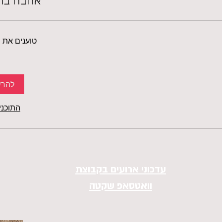
אהבה בת
טוענים את ה
להר
התוכני
עדכוני ארועים בקבוצת
וואטסאפ שקטה