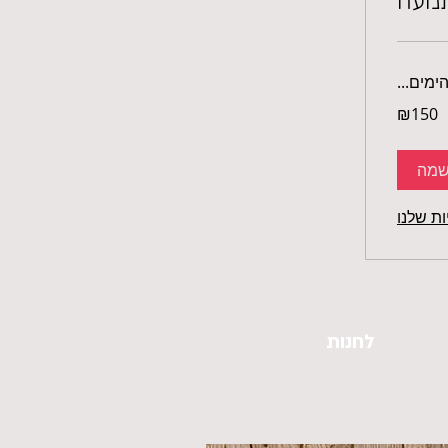
נועה
ימים...
₪150
שמה
ות שלנו
לחנות