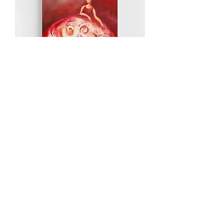
The Woman In Red
מחיר
₪350.00
משלוח חינם