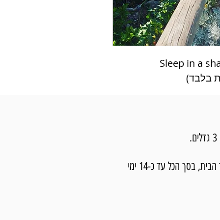
Sleep in a sh
מרגע ההזמנה לוקח עד 7 ימי עסקים להכין את התמונה ועד 7 ימי עסקים נוספים למשלוח עם שליח עד הבית, בסך הכל עד כ-14 ימי