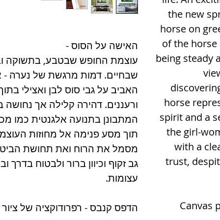
the new spr
horse on gre
of the horse 
האישה על הסוס -
being steady a
עוצמת החופש שבטבע, בתשוקה ובפ
vie
שבחיים. דמות מרגשת של נערה -
discoverin
האביב על גבי סוס לבן ואצילי בתו
horse repre
ורעננים. דהירה קלילה אך נחושה
spirit and a 
המתבונן בתנועה אלגנטית כמו מכ
the girl-wo
תוך מסע פנימה אל מחוזות העוצמ
with a cle
מסמל את הרוח ואת תחושת הביט
trust, despi
גב זקוף וכיוון ברור ולבטוח בדרך וב
עצומות.
Canvas p
הדפס קנבס - רפרודוקציה של ציור 