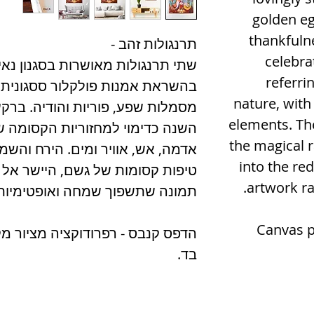
golden egg
thankfuln
תרנגולות זהב -
celebra
שתי תרנגולות מאושרות בסגנון נא
referri
בהשראת אמנות פולקלור ססגונית. 
nature, with 
מסמלות שפע, פוריות והודיה. ברקע
elements. Th
השנה כדימוי למחזוריות הקסומה
the magical r
אדמה, אש, אוויר ומים. הירח והש
into the red
טיפות קסומות של גשם
,
היישר אל 
artwork ra
תמונה שתשפוך שמחה ואופטימיות
Canvas p
הדפס קנבס - רפרודוקציה מציור מק
בד.