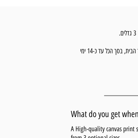
מרגע ההזמנה לוקח עד 7 ימי עסקים להכין את התמונה ועד 7 ימי עסקים נוספים למשלוח עם שליח עד הבית, בסך הכל עד כ-14 ימי
What do you get when 
A High-quality canvas print
from 3 optional sizes.