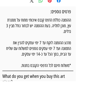
dancing, featuring a
woman with fire-colored
פרטים נוספים:
hair. The artwork is rich
ההזמנה כוללת הדפס קנבס איכותי מתוח על מסגרת
with brush stroke
עץ, מוכן לתליה. בעת ההזמנה יש לבחור גודל מבין 3
textures warming the
גדלים.
movement of the colors.
the
Wild and noble,
מרגע ההזמנה לוקח עד 7 ימי עסקים להכין את
התמונה ועד 7 ימי עסקים נוספים למשלוח עם שליח
passion of the heart
עד הבית, בסך הכל עד כ-14 ימי עסקים.
awakens the power and
vitality of spiritual
*משלוח חינם לכל הדפסי הקנבס בחנות.
inspiration
. This
What do you get when you buy this art
stimulating movement, a
piece?
celebration of wild,
A High-quality canvas print stretched on a
diverse femininity
wooden frame, ready to hang. When placing an
invokes the inner flames
order, please choose from 3 optional sizes.