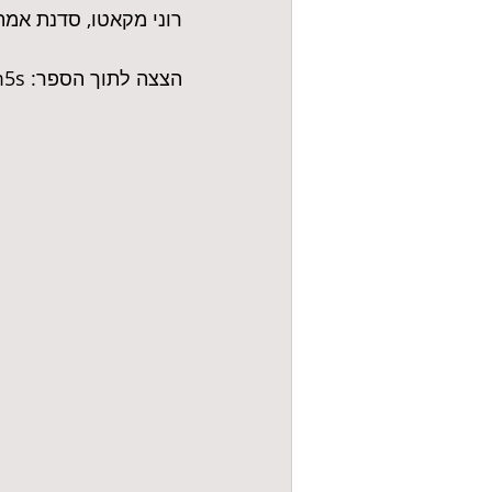
רוני מקאטו, סדנת אמהו
הצצה לתוך הספר: https://tinyurl.com/y7ptfm5s