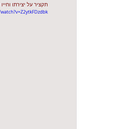
תקציר על יצירתו וחיי
/watch?v=Z2ytkFDzdbk