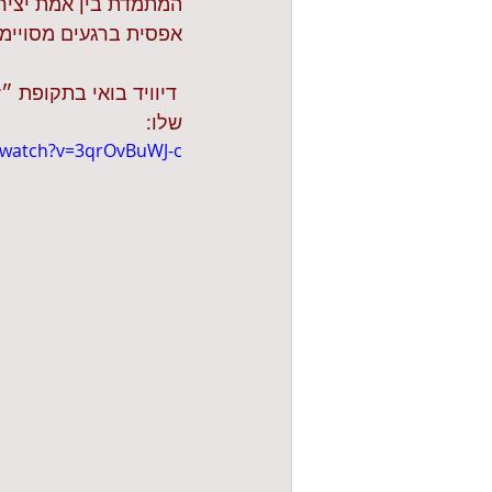
המתמדת בין אמת יצירת
אפסית ברגעים מסויימי
 דיוויד בואי בתקופת 
שלו:
/watch?v=3qrOvBuWJ-c