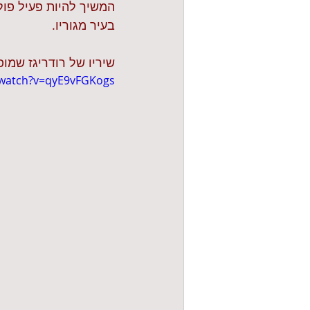
המשיך להיות פעיל פולי
בעיר מגוריו.
שיריו של רודריגז שמו
/watch?v=qyE9vFGKogs