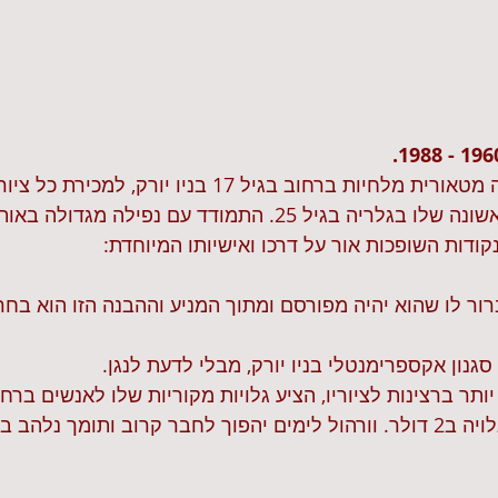
אמן יוצא דופן עם עלייה מטאורית מלחיות ברחוב בגיל 17 בניו יורק,
למיליונר בתערוכה הראשונה שלו בגלריה בגיל 25. התמודד עם נפי
רור לו שהוא יהיה מפורסם ומתוך המניע וההבנה הזו הוא בחר
ותר ברצינות לציוריו, הציע גלויות מקוריות שלו לאנשים ברחו
לאנדי וורהול ומכר לו גלויה ב2 דולר. וורהול לימים יהפוך לחבר קרוב ותומך נל