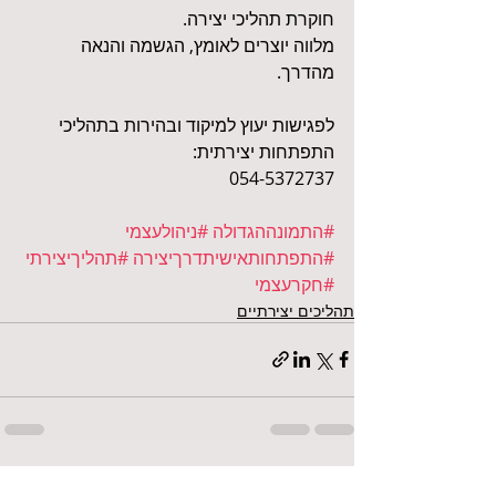
חוקרת תהליכי יצירה.
מלווה יוצרים לאומץ, הגשמה והנאה 
מהדרך.
לפגישות יעוץ למיקוד ובהירות בתהליכי 
התפתחות יצירתית:
054-5372737
#התמונההגדולה
#ניהולעצמי
#התפתחותאישיתדרךיצירה
#תהליךיצירתי
#חקרעצמי
תהליכים יצירתיים
פוסטים אחרונים
הצג הכול