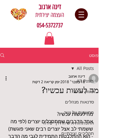
דינה ארגוב
העצמה יצירתית
054-5372737
פוסט
All Posts
דינה ארגוב
All Posts
18 בפבר׳ 2018
זמן קריאה 2 דקות
מה לעשות עכשיו?
שיווק יצירתי
סדנאות מנהלים
מחשבות על ציור
מה לעשות עכשיו?
אחד הדברים שמתסכלים יוצרים (לפי מה 
התפתחות אישית דרך יצירה
ששמתי לב אצל יוצרים רבים שאני פוגשת) 
תהליכים יצירתיים
- הוא ההתלבטות התמידית לגבי מה הדבר 