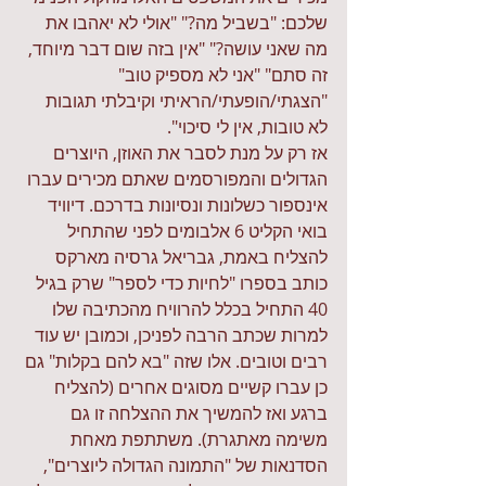
שלכם: "בשביל מה?" "אולי לא יאהבו את 
מה שאני עושה?" "אין בזה שום דבר מיוחד, 
זה סתם" "אני לא מספיק טוב" 
"הצגתי/הופעתי/הראיתי וקיבלתי תגובות 
לא טובות, אין לי סיכוי".
אז רק על מנת לסבר את האוזן, היוצרים 
הגדולים והמפורסמים שאתם מכירים עברו 
אינספור כשלונות ונסיונות בדרכם. דיוויד 
בואי הקליט 6 אלבומים לפני שהתחיל 
להצליח באמת, גבריאל גרסיה מארקס 
כותב בספרו "לחיות כדי לספר" שרק בגיל 
40 התחיל בכלל להרוויח מהכתיבה שלו 
למרות שכתב הרבה לפניכן, וכמובן יש עוד 
רבים וטובים. אלו שזה "בא להם בקלות" גם 
כן עברו קשיים מסוגים אחרים (להצליח 
ברגע ואז להמשיך את ההצלחה זו גם 
משימה מאתגרת). משתתפת מאחת 
הסדנאות של "
התמונה הגדולה ליוצרים
", 