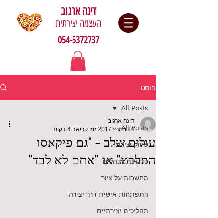
דינה ארגוב
העצמה יצירתית
054-5372737
פוסט
All Posts
דינה ארגוב
All Posts
24 במרץ 2017
זמן קריאה 4 דקות
עולים שלב - "גם פיקאסו
שיווק יצירתי
התלבט" או "אתם לא לבד"
סדנאות מנהלים
מחשבות על ציור
התפתחות אישית דרך יצירה
תהליכים יצירתיים