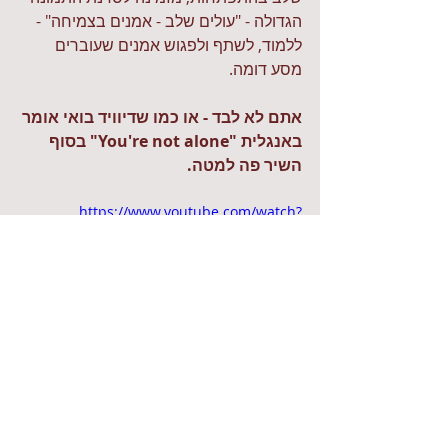
הגדולה - "עולים שלב - אמנים בצמיחה" - 
ללמוד, לשתף ולפגוש אמנים שעוברים 
מסע דומה.
אתם לא לבד - או כמו שדיוויד בואי אומר 
באנגלית "You're not alone" בסוף 
השיר פה למטה.
https://www.youtube.com/watch?
v=CD1nzOeS6U0
אהבתם את הפוסט? יש לכם שאלות? 
מוזמנים להגיב כאן למטה וכמובן לשתף 
חברים.