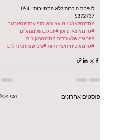
לשיחת היכרות ללא התחייבות: 054-
5372737
#סדנהלארגונים
#ציורשיתופיעםדינהארגוב
#סדנהיוצאתדופן
#יוםגיבושלמנהלים
#יוםגיבושלעובדים
#סדנהמקורית
#סדנהלפיתוחיצירתיות
#גיבושצוותמנהלים
פוסטים אחרונים
הצג הכול